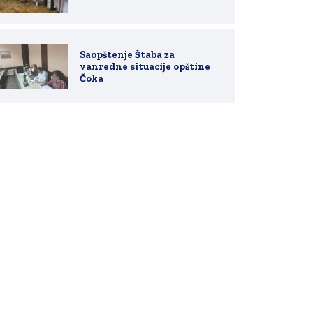
Saopštenje Štaba za
vanredne situacije opštine
Čoka