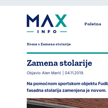
Skip
to
main
content
Početna
Main
navigat
Home
Zamena stolarije
Zamena stolarije
Objavio Alen Marić |
04.11.2019.
Na pomoćnom sportskom objektu Fudbals
fasadna stolarija zamenjena je novom.