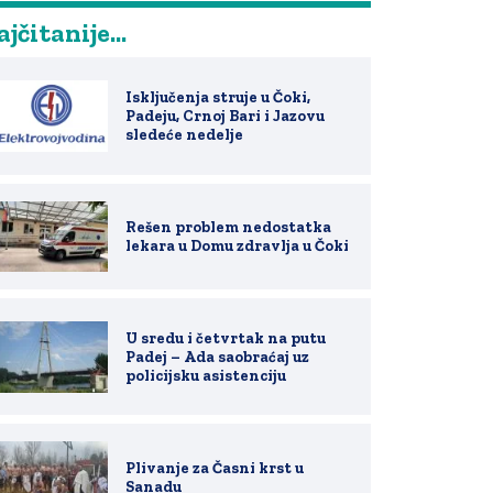
jčitanije...
Isključenja struje u Čoki,
Padeju, Crnoj Bari i Jazovu
sledeće nedelje
Rešen problem nedostatka
lekara u Domu zdravlja u Čoki
U sredu i četvrtak na putu
Padej – Ada saobraćaj uz
policijsku asistenciju
Plivanje za Časni krst u
Sanadu