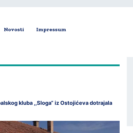
Novosti
Impressum
ion
kog kluba ,,Sloga“ iz Ostojićeva dotrajala