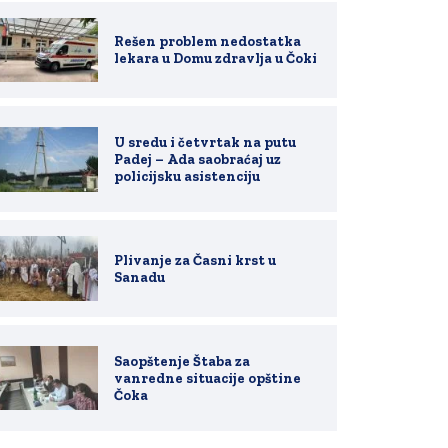
Rešen problem nedostatka
lekara u Domu zdravlja u Čoki
U sredu i četvrtak na putu
Padej – Ada saobraćaj uz
policijsku asistenciju
Plivanje za Časni krst u
Sanadu
Saopštenje Štaba za
vanredne situacije opštine
Čoka