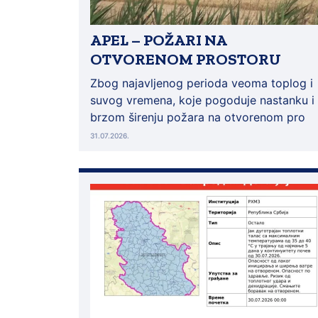
APEL – POŽARI NA
OTVORENOM PROSTORU
Zbog najavljenog perioda veoma toplog i
suvog vremena, koje pogoduje nastanku i
brzom širenju požara na otvorenom pro
31.07.2026.