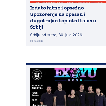
Izdato hitno i opsežno
upozorenje na opasan i
dugotrajan toplotni talas u
Srbiji
Srbiju od sutra, 30. jula 2026.
29.07.2026.