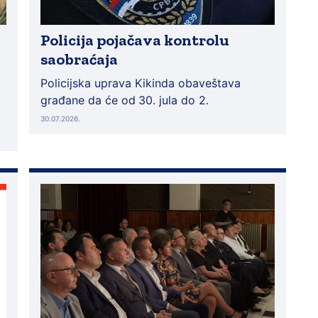
Policija pojačava kontrolu
saobraćaja
Policijska uprava Kikinda obaveštava
građane da će od
30. jula do 2.
30.07.2026.