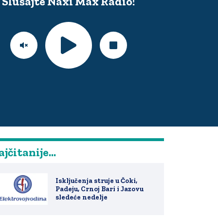
Slušajte Naxi Max Radio!
jčitanije...
Isključenja struje u Čoki,
Padeju, Crnoj Bari i Jazovu
sledeće nedelje