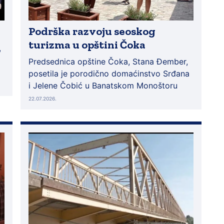
Podrška razvoju seoskog
turizma u opštini Čoka
,
Predsednica opštine Čoka, Stana Đember,
posetila je porodično domaćinstvo Srđana
i Jelene Čobić u Banatskom Monoštoru
22.07.2026.