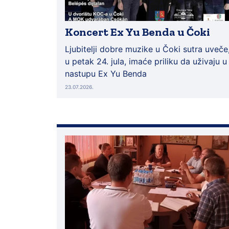
Koncert Ex Yu Benda u Čoki
Ljubitelji dobre muzike u Čoki sutra uveče
u petak 24. jula, imaće priliku da uživaju u
nastupu Ex Yu Benda
23.07.2026.