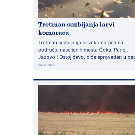
Tretman suzbijanja larvi
komaraca
Tretman suzbijanja larvi komaraca na
području naseljenih mesta Čoka, Padej,
Jazovo i Ostojićevo, biće sproveden u pet
03.08.2026.