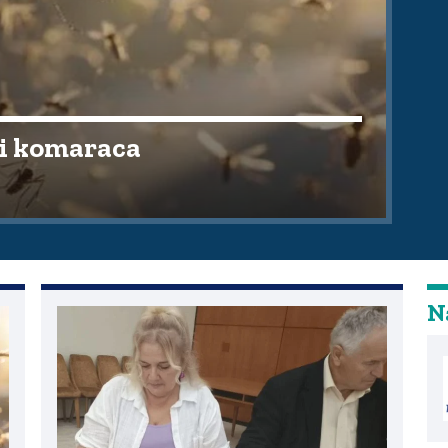
vi komaraca
Na