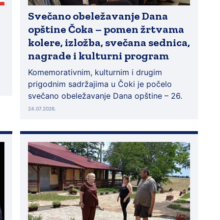
Svečano obeležavanje Dana
opštine Čoka – pomen žrtvama
kolere, izložba, svečana sednica,
nagrade i kulturni program
Komemorativnim, kulturnim i drugim
prigodnim sadržajima u Čoki je počelo
svečano obeležavanje Dana opštine – 26.
24.07.2026.