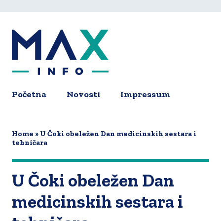
Skip
to
main
content
Početna
Novosti
Impressum
Main
navigation
Home
U Čoki obeležen Dan medicinskih sestara i
tehničara
U Čoki obeležen Dan
medicinskih sestara i