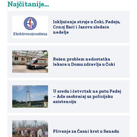
Najčitanije...
Isključenja struje u Čoki, Padeju,
Crnoj Bari i Jazovu sledeće
nedelje
Rešen problem nedostatka
lekara u Domu zdravlja u Čoki
U sredu i četvrtak na putu Padej
– Ada saobraćaj uz policijsku
asistenciju
Plivanje za Časni krst u Sanadu