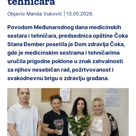
tehničara
Objavio Manda Vuković |
13.05.2026.
Povodom Međunarodnog dana medicinskih
sestara i tehničara, predsednica opštine Čoka
Stana Đember posetila je Dom zdravlja Čoka,
gde je medicinskim sestrama i tehničarima
uručila prigodne poklone u znak zahvalnosti
za njihov nesebičan rad, požrtvovanost i
svakodnevnu brigu o zdravlju građana.