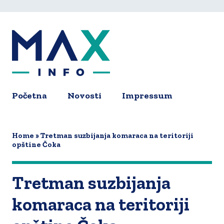
Skip
to
main
content
Početna
Novosti
Impressum
Main
navigation
Home
Tretman suzbijanja komaraca na teritoriji
opštine Čoka
Tretman suzbijanja
komaraca na teritoriji