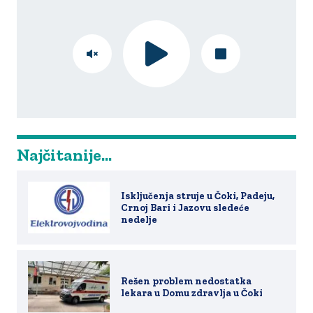
Najčitanije...
Isključenja struje u Čoki, Padeju,
Crnoj Bari i Jazovu sledeće
nedelje
Rešen problem nedostatka
lekara u Domu zdravlja u Čoki