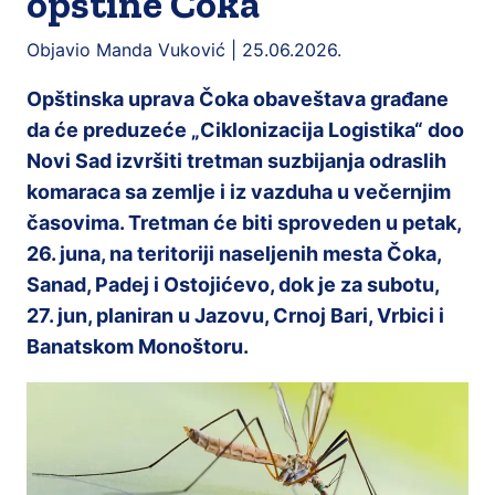
opštine Čoka
Objavio Manda Vuković |
25.06.2026.
Opštinska uprava Čoka obaveštava građane
da će preduzeće „Ciklonizacija Logistika“ doo
Novi Sad izvršiti tretman suzbijanja odraslih
komaraca sa zemlje i iz vazduha u večernjim
časovima. Tretman će biti sproveden u petak,
26. juna, na teritoriji naseljenih mesta Čoka,
Sanad, Padej i Ostojićevo, dok je za subotu,
27. jun, planiran u Jazovu, Crnoj Bari, Vrbici i
Banatskom Monoštoru.