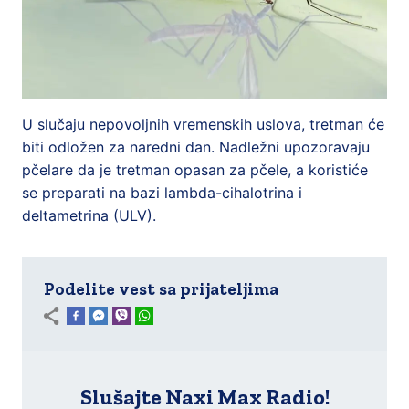
U slučaju nepovoljnih vremenskih uslova, tretman će
biti odložen za naredni dan. Nadležni upozoravaju
pčelare da je tretman opasan za pčele, a koristiće
se preparati na bazi lambda-cihalotrina i
deltametrina (ULV).
Podelite vest sa prijateljima
Slušajte Naxi Max Radio!