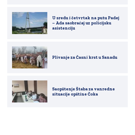
U sredu i četvrtak na putu Padej
– Ada saobraćaj uz policijsku
asistenciju
Plivanje za Časni krst u Sanadu
Saopštenje Štaba za vanredne
situacije opštine Čoka
Copyright 2019-2026. All rights reserved.