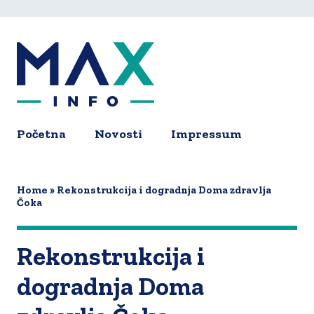
Skip
to
main
content
Početna
Novosti
Impressum
Main
navigation
Home
Rekonstrukcija i dogradnja Doma zdravlja
Čoka
Rekonstrukcija i
dogradnja Doma