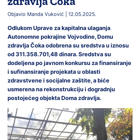
zdravlja Čoka
Objavio Manda Vuković |
12.05.2025.
Odlukom Uprave za kapitalna ulaganja
Autonomne pokrajine Vojvodine, Domu
zdravlja Čoka odobrena su sredstva u iznosu
od 311.358.701,48 dinara. Sredstva su
dodeljena po javnom konkursu za finansiranje
i sufinansiranje projekata u oblasti
zdravstvene i socijalne zaštite, a biće
usmerena na rekonstrukciju i dogradnju
postojećeg objekta Doma zdravlja.