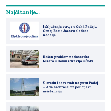
Najčitanije...
Isključenja struje u Čoki, Padeju,
Crnoj Bari i Jazovu sledeće
nedelje
Rešen problem nedostatka
lekara u Domu zdravlja u Čoki
U sredu i četvrtak na putu Padej
– Ada saobraćaj uz policijsku
asistenciju