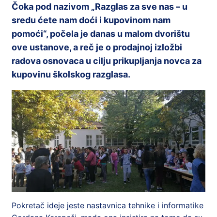
Čoka pod nazivom „Razglas za sve nas – u
sredu ćete nam doći i kupovinom nam
pomoći“, počela je danas u malom dvorištu
ove ustanove, a reč je o prodajnoj izložbi
radova osnovaca u cilju prikupljanja novca za
kupovinu školskog razglasa.
Pokretač ideje jeste nastavnica tehnike i informatike