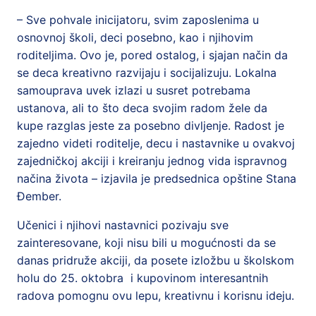
– Sve pohvale inicijatoru, svim zaposlenima u
osnovnoj školi, deci posebno, kao i njihovim
roditeljima. Ovo je, pored ostalog, i sjajan način da
se deca kreativno razvijaju i socijalizuju. Lokalna
samouprava uvek izlazi u susret potrebama
ustanova, ali to što deca svojim radom žele da
kupe razglas jeste za posebno divljenje. Radost je
zajedno videti roditelje, decu i nastavnike u ovakvoj
zajedničkoj akciji i kreiranju jednog vida ispravnog
načina života – izjavila je predsednica opštine Stana
Đember.
Učenici i njihovi nastavnici pozivaju sve
zainteresovane, koji nisu bili u mogućnosti da se
danas pridruže akciji, da posete izložbu u školskom
holu do 25. oktobra i kupovinom interesantnih
radova pomognu ovu lepu, kreativnu i korisnu ideju.