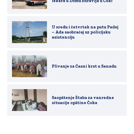
lekara u Domu zdravlja u Čoki
U sredu i četvrtak na putu Padej
– Ada saobraćaj uz policijsku
asistenciju
Plivanje za Časni krst u Sanadu
Saopštenje Štaba za vanredne
situacije opštine Čoka