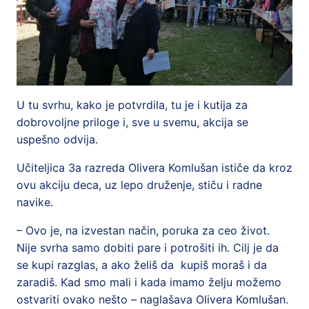
U tu svrhu, kako je potvrdila, tu je i kutija za
dobrovoljne priloge i, sve u svemu, akcija se
uspešno odvija.
Učiteljica 3a razreda Olivera Komlušan ističe da kroz
ovu akciju deca, uz lepo druženje, stiču i radne
navike.
– Ovo je, na izvestan način, poruka za ceo život.
Nije svrha samo dobiti pare i potrošiti ih. Cilj je da
se kupi razglas, a ako želiš da kupiš moraš i da
zaradiš. Kad smo mali i kada imamo želju možemo
ostvariti ovako nešto – naglašava Olivera Komlušan.