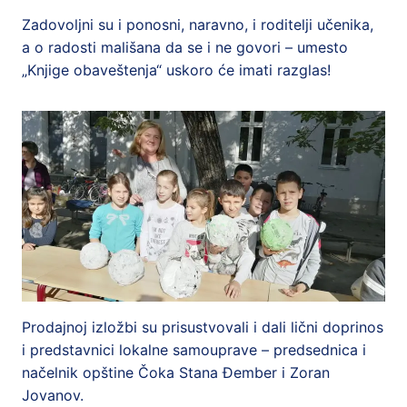
Zadovoljni su i ponosni, naravno, i roditelji učenika,
a o radosti mališana da se i ne govori – umesto
„Knjige obaveštenja“ uskoro će imati razglas!
Prodajnoj izložbi su prisustvovali i dali lični doprinos
i predstavnici lokalne samouprave – predsednica i
načelnik opštine Čoka Stana Đember i Zoran
Jovanov.