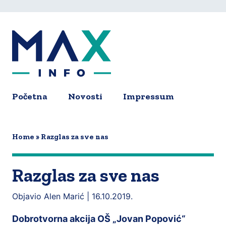
Skip
to
main
content
Početna
Novosti
Impressum
Main
navigation
Home
Razglas za sve nas
Razglas za sve nas
Objavio Alen Marić |
16.10.2019.
Dobrotvorna akcija OŠ „Jovan Popović“