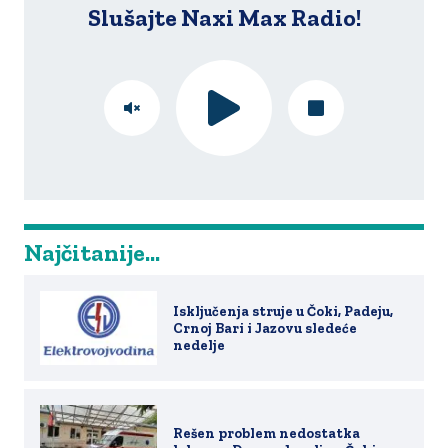
Slušajte Naxi Max Radio!
Najčitanije...
Isključenja struje u Čoki, Padeju,
Crnoj Bari i Jazovu sledeće
nedelje
Rešen problem nedostatka