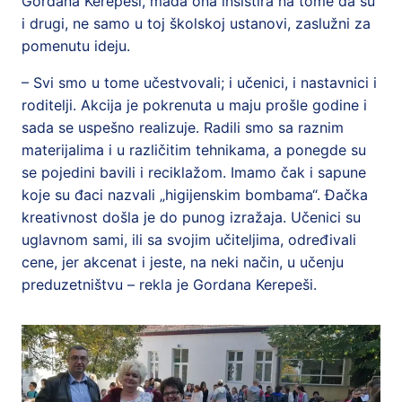
Gordana Kerepeši, mada ona insistira na tome da su
i drugi, ne samo u toj školskoj ustanovi, zaslužni za
pomenutu ideju.
– Svi smo u tome učestvovali; i učenici, i nastavnici i
roditelji. Akcija je pokrenuta u maju prošle godine i
sada se uspešno realizuje. Radili smo sa raznim
materijalima i u različitim tehnikama, a ponegde su
se pojedini bavili i reciklažom. Imamo čak i sapune
koje su đaci nazvali „higijenskim bombama“. Đačka
kreativnost došla je do punog izražaja. Učenici su
uglavnom sami, ili sa svojim učiteljima, određivali
cene, jer akcenat i jeste, na neki način, u učenju
preduzetništvu – rekla je Gordana Kerepeši.