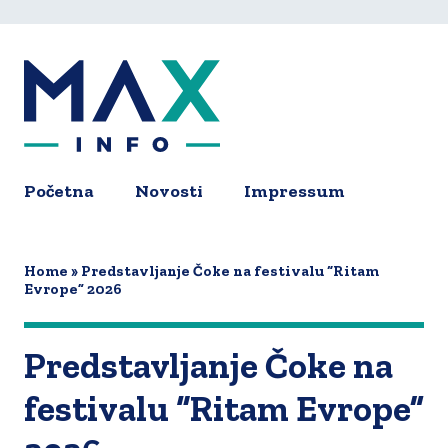
Skip
to
main
content
Početna
Novosti
Impressum
Main
navigation
Home
Predstavljanje Čoke na festivalu “Ritam
Evrope” 2026
Predstavljanje Čoke na
festivalu “Ritam Evrope”