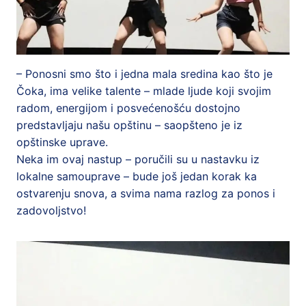
– Ponosni smo što i jedna mala sredina kao što je
Čoka, ima velike talente – mlade ljude koji svojim
radom, energijom i posvećenošću dostojno
predstavljaju našu opštinu – saopšteno je iz
opštinske uprave.
Neka im ovaj nastup – poručili su u nastavku iz
lokalne samouprave – bude još jedan korak ka
ostvarenju snova, a svima nama razlog za ponos i
zadovoljstvo!