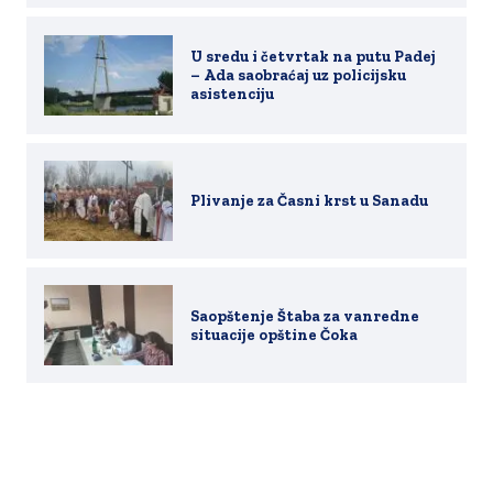
U sredu i četvrtak na putu Padej
– Ada saobraćaj uz policijsku
asistenciju
Plivanje za Časni krst u Sanadu
Saopštenje Štaba za vanredne
situacije opštine Čoka
Copyright 2019-2026. All rights reserved.