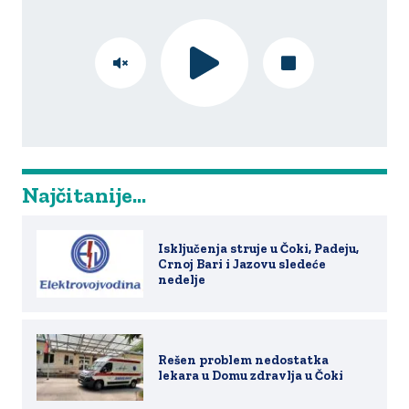
Najčitanije...
Isključenja struje u Čoki, Padeju,
Crnoj Bari i Jazovu sledeće
nedelje
Rešen problem nedostatka
lekara u Domu zdravlja u Čoki