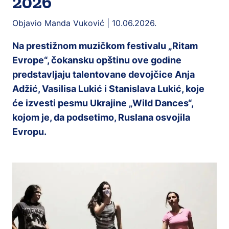
2026
Objavio Manda Vuković |
10.06.2026.
Na prestižnom muzičkom festivalu „Ritam
Evrope“, čokansku opštinu ove godine
predstavljaju talentovane devojčice Anja
Adžić, Vasilisa Lukić i Stanislava Lukić, koje
će izvesti pesmu Ukrajine „Wild Dances“,
kojom je, da podsetimo, Ruslana osvojila
Evropu.