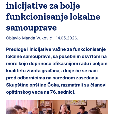
inicijative za bolje
funkcionisanje lokalne
samouprave
Objavio Manda Vuković |
14.05.2026.
Predloge i inicijative važne za funkcionisanje
lokalne samouprave, sa posebnim osvrtom na
mere koje doprinose efikasnijem radu i boljem
kvalitetu života građana, a koje će se naći
pred odbornicima na narednom zasedanju
Skupštine opštine Čoka, razmatrali su članovi
opštinskog veća na 76. sednici.