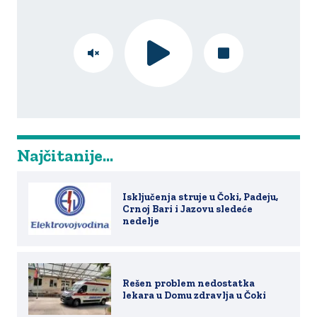
Najčitanije...
Isključenja struje u Čoki, Padeju,
Crnoj Bari i Jazovu sledeće
nedelje
Rešen problem nedostatka
lekara u Domu zdravlja u Čoki