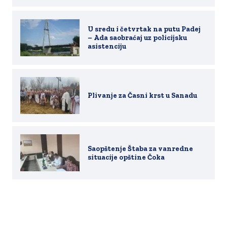
U sredu i četvrtak na putu Padej
– Ada saobraćaj uz policijsku
asistenciju
Plivanje za Časni krst u Sanadu
Saopštenje Štaba za vanredne
situacije opštine Čoka
Copyright 2019-2026. All rights reserved.