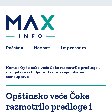
Skip
to
main
content
Početna
Novosti
Impressum
Main
navigation
Home
Opštinsko veće Čoke razmotrilo predloge i
inicijative za bolje funkcionisanje lokalne
samouprave
Opštinsko veće Čoke
razmotrilo predloge i