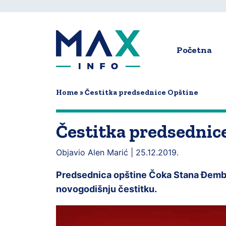
Skip
to
main
content
Početna
Main
navigat
Home
Čestitka predsednice Opštine
Čestitka predsednic
Objavio Alen Marić |
25.12.2019.
Predsednica opštine Čoka Stana Đembe
novogodišnju čestitku.