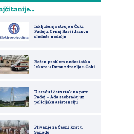
jčitanije...
Isključenja struje u Čoki,
Padeju, Crnoj Bari i Jazovu
sledeće nedelje
Rešen problem nedostatka
lekara u Domu zdravlja u Čoki
U sredu i četvrtak na putu
Padej – Ada saobraćaj uz
policijsku asistenciju
Plivanje za Časni krst u
Sanadu