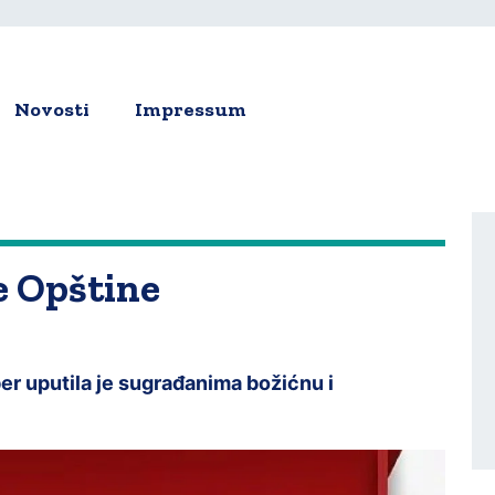
Novosti
Impressum
ion
e Opštine
r uputila je sugrađanima božićnu i