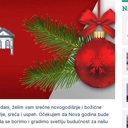
Na
rađani, želim vam srećne novogodišnje i božićne
vlje, sreća i uspeh. Očekujem da Nova godina bude
da se borimo i gradimo svetliju budućnost za našu