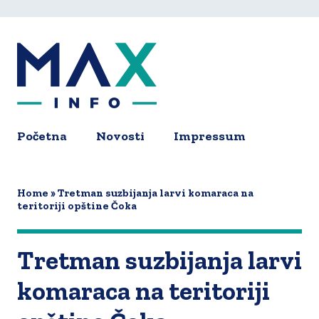
Skip
to
main
content
Početna
Novosti
Impressum
Main
navigation
Home
Tretman suzbijanja larvi komaraca na
teritoriji opštine Čoka
Tretman suzbijanja larvi
komaraca na teritoriji