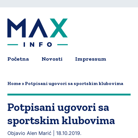
Skip
to
main
content
Početna
Novosti
Impressum
Main
navigation
Home
Potpisani ugovori sa sportskim klubovima
Potpisani ugovori sa
sportskim klubovima
Objavio Alen Marić |
18.10.2019.